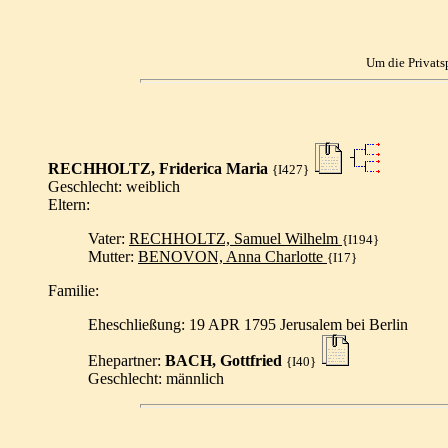
Um die Privats
RECHHOLTZ, Friderica Maria
{I427}
Geschlecht: weiblich
Eltern:
Vater:
RECHHOLTZ, Samuel Wilhelm
{I194}
Mutter:
BENOVON, Anna Charlotte
{I17}
Familie:
Eheschließung: 19 APR 1795 Jerusalem bei Berlin
Ehepartner:
BACH, Gottfried
{I40}
Geschlecht: männlich