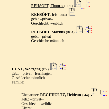
REHSÖFT, Thomas
{I176}
REHSÖFT, Iris
{I853}
geb.: --privat--
Geschlecht: weiblich
REHSÖFT, Markus
{I854}
geb.: --privat--
Geschlecht: männlich
HUNT, Wolfgang
{I77}
geb.: --privat-- Isernhagen
Geschlecht: männlich
Familie:
Ehepartner:
RECHHOLTZ, Heidrun
{I44}
geb.: --privat--
Geschlecht: weiblich
Eltern: