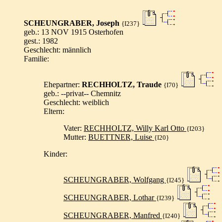
SCHEUNGRABER, Joseph
{I237}
geb.: 13 NOV 1915 Osterhofen
gest.: 1982
Geschlecht: männlich
Familie:
Ehepartner:
RECHHOLTZ, Traude
{I70}
geb.: --privat-- Chemnitz
Geschlecht: weiblich
Eltern:
Vater:
RECHHOLTZ, Willy Karl Otto
{I203}
Mutter:
BUETTNER, Luise
{I20}
Kinder:
SCHEUNGRABER, Wolfgang
{I245}
SCHEUNGRABER, Lothar
{I239}
SCHEUNGRABER, Manfred
{I240}