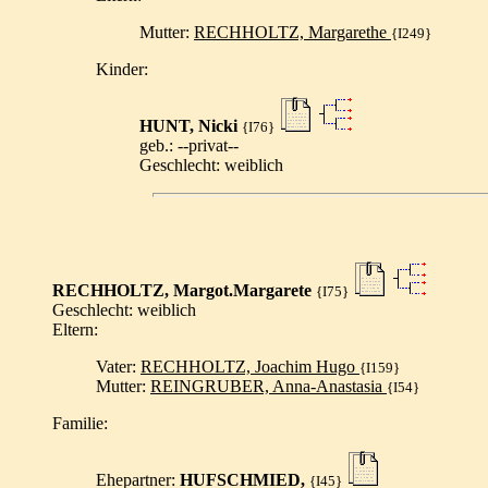
Mutter:
RECHHOLTZ, Margarethe
{I249}
Kinder:
HUNT, Nicki
{I76}
geb.: --privat--
Geschlecht: weiblich
RECHHOLTZ, Margot.Margarete
{I75}
Geschlecht: weiblich
Eltern:
Vater:
RECHHOLTZ, Joachim Hugo
{I159}
Mutter:
REINGRUBER, Anna-Anastasia
{I54}
Familie:
Ehepartner:
HUFSCHMIED,
{I45}