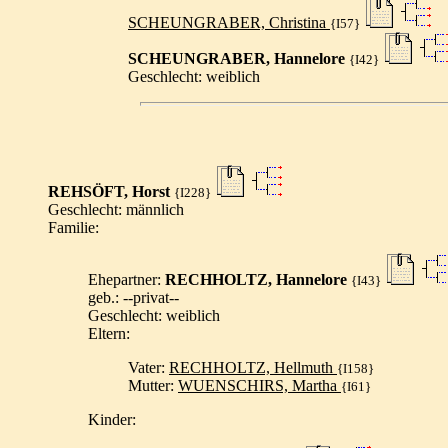
SCHEUNGRABER, Christina
{I57}
SCHEUNGRABER, Hannelore
{I42}
Geschlecht: weiblich
REHSÖFT, Horst
{I228}
Geschlecht: männlich
Familie:
Ehepartner:
RECHHOLTZ, Hannelore
{I43}
geb.: --privat--
Geschlecht: weiblich
Eltern:
Vater:
RECHHOLTZ, Hellmuth
{I158}
Mutter:
WUENSCHIRS, Martha
{I61}
Kinder: