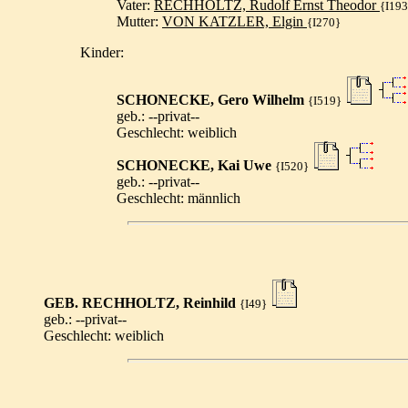
Vater:
RECHHOLTZ, Rudolf Ernst Theodor
{I193
Mutter:
VON KATZLER, Elgin
{I270}
Kinder:
SCHONECKE, Gero Wilhelm
{I519}
geb.: --privat--
Geschlecht: weiblich
SCHONECKE, Kai Uwe
{I520}
geb.: --privat--
Geschlecht: männlich
GEB. RECHHOLTZ, Reinhild
{I49}
geb.: --privat--
Geschlecht: weiblich