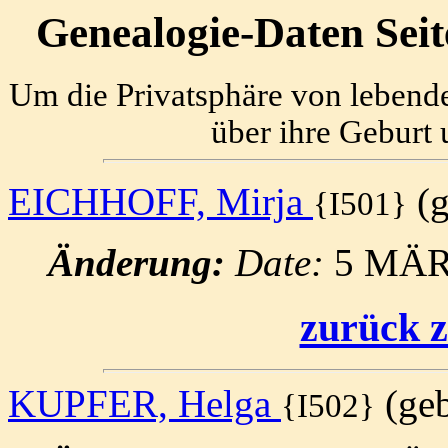
Genealogie-Daten Sei
Um die Privatsphäre von lebend
über ihre Geburt 
EICHHOFF, Mirja
(g
{I501}
Änderung:
Date:
5 MÄR
zurück z
KUPFER, Helga
(geb.
{I502}