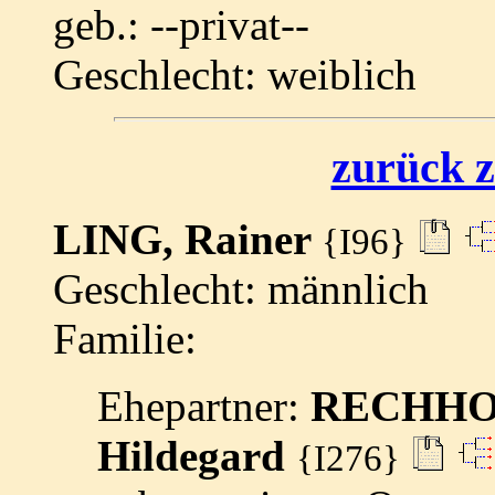
geb.: --privat--
Geschlecht: weiblich
zurück z
LING, Rainer
{I96}
Geschlecht: männlich
Familie:
Ehepartner:
RECHHOL
Hildegard
{I276}