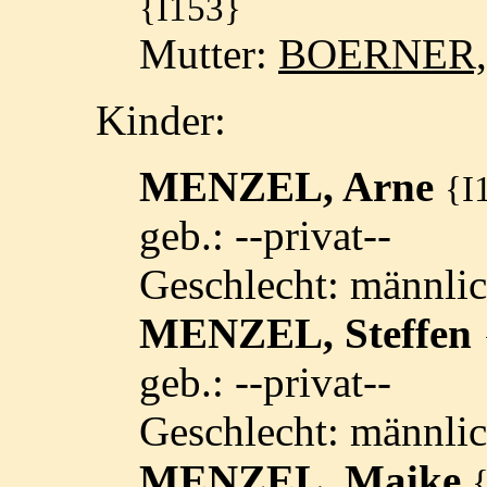
{I153}
Mutter:
BOERNER,
Kinder:
MENZEL, Arne
{I
geb.: --privat--
Geschlecht: männli
MENZEL, Steffen
geb.: --privat--
Geschlecht: männli
MENZEL, Maike