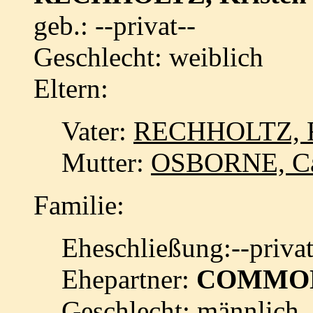
geb.: --privat--
Geschlecht: weiblich
Eltern:
Vater:
RECHHOLTZ, R
Mutter:
OSBORNE, Ca
Familie:
Eheschließung:--priva
Ehepartner:
COMMONS
Geschlecht: männlich