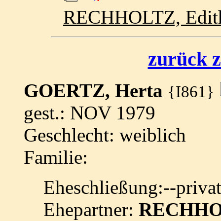
RECHHOLTZ, Edit
zurück z
GOERTZ, Herta
{I861}
gest.: NOV 1979
Geschlecht: weiblich
Familie:
Eheschließung:--priva
Ehepartner:
RECHHOL