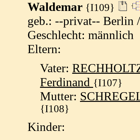
Waldemar
{I109}
geb.: --privat-- Berlin
Geschlecht: männlich
Eltern:
Vater:
RECHHOLTZ,
Ferdinand
{I107}
Mutter:
SCHREGEL,
{I108}
Kinder: