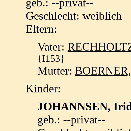
geb.: --privat--
Geschlecht: weiblich
Eltern:
Vater:
RECHHOLTZ, 
{I153}
Mutter:
BOERNER,
Kinder:
JOHANNSEN, Iri
geb.: --privat--