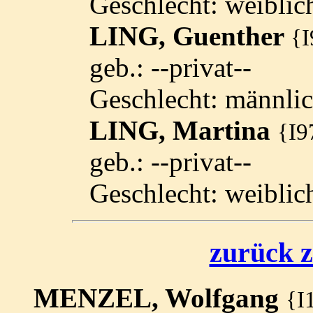
Geschlecht: weiblic
LING, Guenther
{I
geb.: --privat--
Geschlecht: männli
LING, Martina
{I9
geb.: --privat--
Geschlecht: weiblic
zurück z
MENZEL, Wolfgang
{I