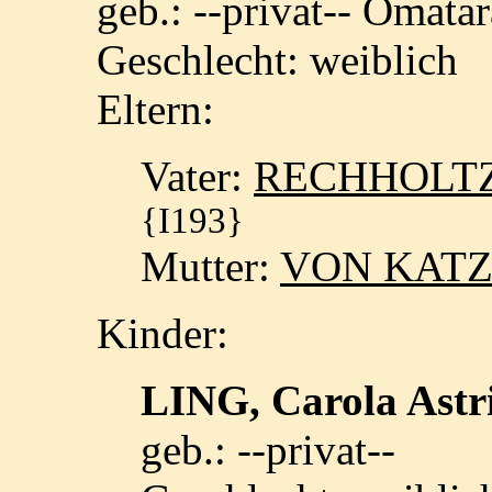
geb.: --privat-- Omata
Geschlecht: weiblich
Eltern:
Vater:
RECHHOLTZ, 
{I193}
Mutter:
VON KATZL
Kinder:
LING, Carola Ast
geb.: --privat--