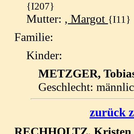
{I207}
Mutter:
, Margot
{I11}
Familie:
Kinder:
METZGER, Tobia
Geschlecht: männli
zurück z
RECHHOLTZ, Kriste