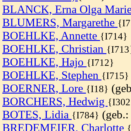
BLANCK, Erna Olga Mari
BLUMERS, Margarethe
{I
BOEHLKE, Annette
{I714}
BOEHLKE, Christian
{I713
BOEHLKE, Hajo
{I712}
BOEHLKE, Stephen
{I715}
BOERNER, Lore
(geb.
{I18}
BORCHERS, Hedwig
{I302
BOTES, Lidia
(geb.: 
{I784}
BREDEMEIER, Charlotte