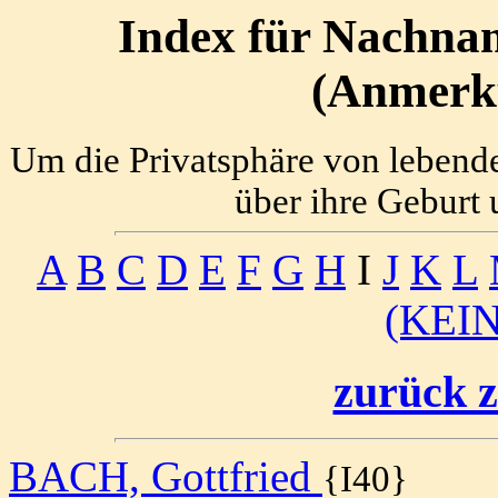
Index für Nachnam
(Anmerku
Um die Privatsphäre von lebend
über ihre Geburt 
A
B
C
D
E
F
G
H
I
J
K
L
(KEI
zurück z
BACH, Gottfried
{I40}