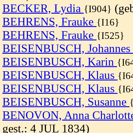
BECKER, Lydia
(geb
{I904}
BEHRENS, Frauke
{I16}
BEHRENS, Frauke
{I525}
BEISENBUSCH, Johanne
BEISENBUSCH, Karin
{I6
BEISENBUSCH, Klaus
{I6
BEISENBUSCH, Klaus
{I6
BEISENBUSCH, Susanne
BENOVON, Anna Charlott
gest.: 4 JUL 1834)