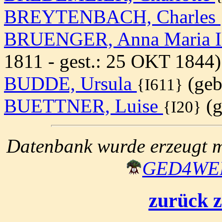
BREYTENBACH, Charles
BRUENGER, Anna Maria I
1811 - gest.: 25 OKT 1844)
BUDDE, Ursula
(geb.
{I611}
BUETTNER, Luise
(g
{I20}
Datenbank wurde erzeugt mi
GED4W
zurück z