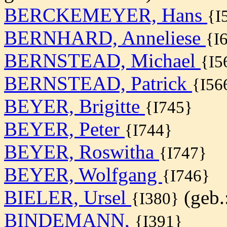
BERCKEMEYER, Hans
{I
BERNHARD, Anneliese
{I
BERNSTEAD, Michael
{I5
BERNSTEAD, Patrick
{I56
BEYER, Brigitte
{I745}
BEYER, Peter
{I744}
BEYER, Roswitha
{I747}
BEYER, Wolfgang
{I746}
BIELER, Ursel
(geb.
{I380}
BINDEMANN,
{I391}