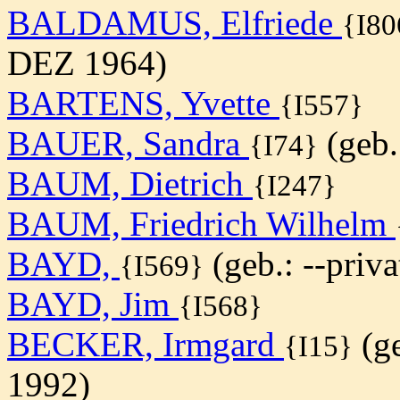
BALDAMUS, Elfriede
{I80
DEZ 1964)
BARTENS, Yvette
{I557}
BAUER, Sandra
(geb.:
{I74}
BAUM, Dietrich
{I247}
BAUM, Friedrich Wilhelm
BAYD,
(geb.: --priva
{I569}
BAYD, Jim
{I568}
BECKER, Irmgard
(ge
{I15}
1992)