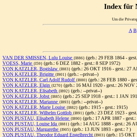
Index für
Um die Privats
A
B
VAN DER SMISSEN, Lulu Louise
(geb.: 29 FEB 1864 - gest
{I886}
VOESS, Marie
(geb.: 6 DEZ 1882 - gest.: 8 SEP 1972)
{I59}
VON KATZLER, Bogislaw
(geb.: 26 OKT 1916 - gest.: 27 
{I883}
VON KATZLER, Brigitte
(geb.: --privat--)
{I901}
VON KATZLER, Carl Adolf Rudolf
(geb.: 28 FEB 1880 - gest
{I880}
VON KATZLER, Elgin
(geb.: 16 MAI 1920 - gest.: 26 NOV 
{I270}
VON KATZLER, Elisabeth
(geb.: --privat--)
{I892}
VON KATZLER, Jobst
(geb.: 25 SEP 1918 - gest.: 1 JAN 19
{I885}
VON KATZLER, Marianne
(geb.: --privat--)
{I893}
VON KATZLER, Marie Louise
(geb.: 1915 - gest.: 1915)
{I882}
VON KATZLER, Wilhelm Gottlob
(geb.: 23 DEZ 1923 - gest
{I891}
VON PUSTAU, Elisabeth Helene
(geb.: 17 APR 1887 - gest.:
{I890}
VON PUSTAU, Louise Ida
(geb.: 14 AUG 1888 - gest.: 26 
{I881}
VON PUSTAU, Margarethe
(geb.: 13 JUN 1893 - gest.: ? )
{I905}
VON PUSTAU, Theodor Eduard Engelbrecht
(geb.: 15 OKT 
{I903}