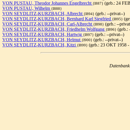
VON PUSTAU, Theodor Johannes Engelbrecht
(geb.: 24 FEB
{I887}
VON PUSTAU, Wilhelm
{I888}
VON SEYDLITZ-KURZBACH, Albrecht
(geb.: --privat--)
{I894}
VON SEYDLITZ-KURZBACH, Bernhard Karl Siegfried
(geb
{I895}
VON SEYDLITZ-KURZBACH, Carl-Albrecht
(geb.: --privat
{I898}
VON SEYDLITZ-KURZBACH, Friedhelm Wolfgang
(geb.: -
{I896}
VON SEYDLITZ-KURZBACH, Hartwig
(geb.: --privat--)
{I897}
VON SEYDLITZ-KURZBACH, Helmut
(geb.: --privat--)
{I900}
VON SEYDLITZ-KURZBACH, Kitzi
(geb.: 23 OKT 1958 -
{I899}
Datenbank w