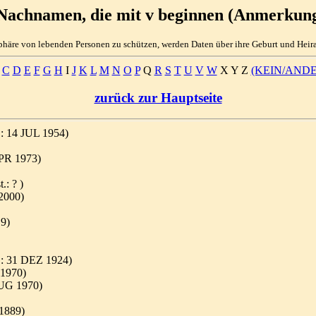
 Nachnamen, die mit v beginnen (Anmerkung
phäre von lebenden Personen zu schützen, werden Daten über ihre Geburt und Heirat
C
D
E
F
G
H
I
J
K
L
M
N
O
P
Q
R
S
T
U
V
W
X Y Z
(KEIN/ANDE
zurück zur Hauptseite
.: 14 JUL 1954)
APR 1973)
.: ? )
2000)
19)
.: 31 DEZ 1924)
 1970)
AUG 1970)
1889)