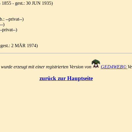
 1855 - gest.: 30 JUN 1935)
.: --privat--)
--)
-privat--)
 gest.: 2 MÄR 1974)
urde erzeugt mit einer registrierten Version von
GED4WEB©
Ve
zurück zur Hauptseite